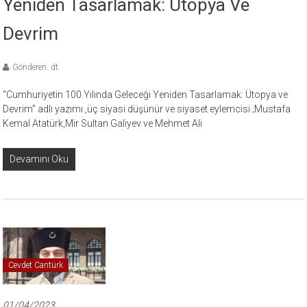
Yeniden Tasarlamak: Ütopya Ve
Devrim
Gönderen: dt
“Cumhuriyetin 100.Yılında Geleceği Yeniden Tasarlamak: Ütopya ve
Devrim” adlı yazımı ,üç siyasi düşünür ve siyaset eylemcisi ;Mustafa
Kemal Atatürk,Mir Sultan Galiyev ve Mehmet Ali
Devamını Oku
Cevdet Cantürk
01/04/2023