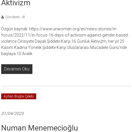
Aktivizm
Gönderen: dt
Özgün kaynak: https://www.unwomen.org/en/news-stories/in-
focus/2022/11/in-focus-16-days-of-activism-against-gender-based-
violence Cinsiyete Dayalı Şiddete Karşı 16 Günlük Aktivizm, her yıl 25
Kasım Kadına Yönelik Şiddete Karşı Uluslararası Mücadele Günü’nde
başlaya 10 Aralık
Devamını Oku
Ayhan Buğra Çelebi
01/04/2023
Numan Menemecioğlu