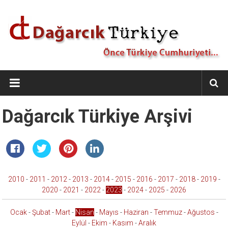
İçeriğe
geç
Dağarcık
Türkiye
Önce
Dağarcık Türkiye Arşivi
Türkiye
Cumhuriyeti…
2010
-
2011
-
2012
-
2013
-
2014
-
2015
-
2016
-
2017
-
2018
-
2019
-
2020
-
2021
-
2022
-
2023
-
2024
-
2025
-
2026
Ocak
-
Şubat
-
Mart
-
Nisan
-
Mayıs
-
Haziran
-
Temmuz
-
Ağustos
-
Eylül
-
Ekim
-
Kasım
-
Aralık