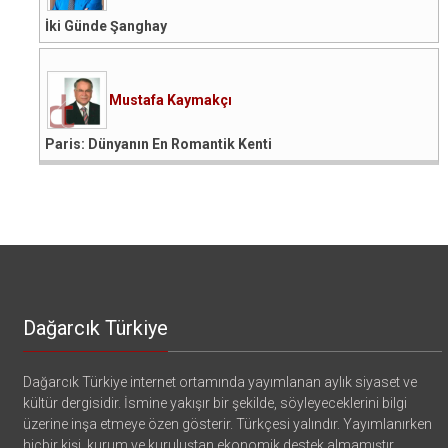
İki Günde Şanghay
Mustafa Kaymakçı
Paris: Dünyanın En Romantik Kenti
Dağarcık Türkiye
Dağarcık Türkiye internet ortamında yayımlanan aylık siyaset ve
kültür dergisidir. İsmine yakışır bir şekilde, söyleyeceklerini bilgi
üzerine inşa etmeye özen gösterir. Türkçesi yalındır. Yayımlanırken
hiçbir kişi, kurum ve kuruluştan ekonomik destek almamıştır.