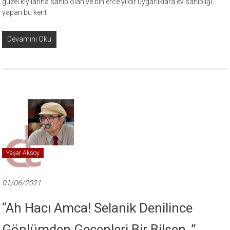
güzel kıyılarına sahip olan ve binlerce yıldır uygarlıklara ev sahipliği
yapan bu kent
Devamını Oku
Yaşar Aksoy
01/06/2021
“Ah Hacı Amca! Selanik Denilince
Gönlümden Geçenleri Bir Bilsen..”