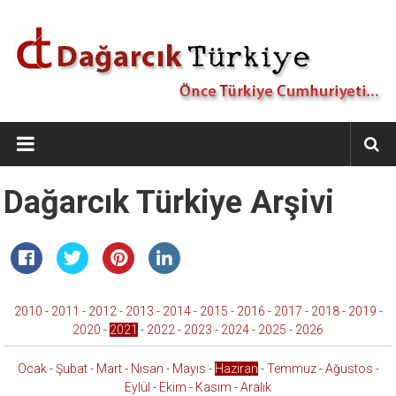
İçeriğe
geç
Dağarcık
Türkiye
Önce
Dağarcık Türkiye Arşivi
Türkiye
Cumhuriyeti…
2010
-
2011
-
2012
-
2013
-
2014
-
2015
-
2016
-
2017
-
2018
-
2019
-
2020
-
2021
-
2022
-
2023
-
2024
-
2025
-
2026
Ocak
-
Şubat
-
Mart
-
Nisan
-
Mayıs
-
Haziran
-
Temmuz
-
Ağustos
-
Eylül
-
Ekim
-
Kasım
-
Aralık