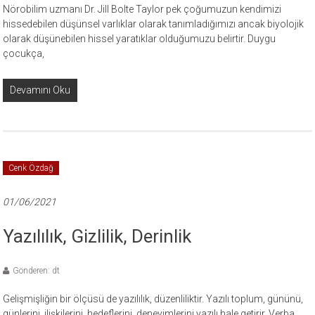
Nörobilim uzmanı Dr. Jill Bolte Taylor pek çoğumuzun kendimizi
hissedebilen düşünsel varlıklar olarak tanımladığımızı ancak biyolojik
olarak düşünebilen hissel yaratıklar olduğumuzu belirtir. Duygu
çocukça,
Devamını Oku
Cenk Özdağ
01/06/2021
Yazılılık, Gizlilik, Derinlik
Gönderen: dt
Gelişmişliğin bir ölçüsü de yazılılık, düzenliliktir. Yazılı toplum, gününü,
günlerini, ilişkilerini, hedeflerini, deneyimlerini yazılı hale getirir. Verba