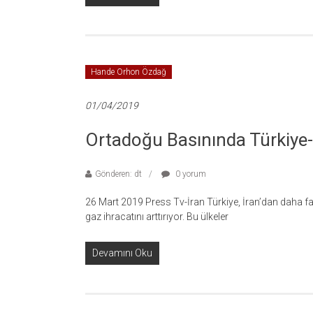
Hande Orhon Özdağ
01/04/2019
Ortadoğu Basınında Türkiye
Gönderen: dt
0 yorum
26 Mart 2019 Press Tv-İran Türkiye, İran’dan daha faz
gaz ihracatını arttırıyor. Bu ülkeler
Devamını Oku