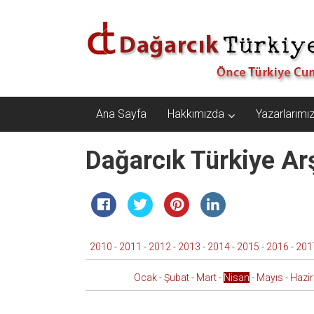
İçeriğe
Dağarcık
geç
Türkiye
Önce
Türkiye
Cumhuriyeti…
Ana Sayfa
Hakkımızda
Yazarlarımı
Dağarcık Türkiye Arş
2010
-
2011
-
2012
-
2013
-
2014
-
2015
-
2016
-
201
Ocak
-
Şubat
-
Mart
-
Nisan
-
Mayıs
-
Hazi