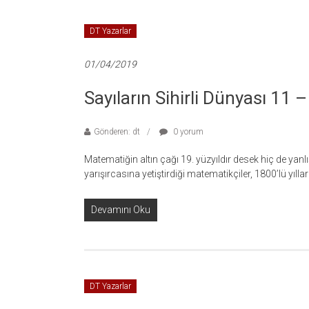
DT Yazarlar
01/04/2019
Sayıların Sihirli Dünyası 11 
Gönderen: dt
0 yorum
Matematiğin altın çağı 19. yüzyıldır desek hiç de yanl
yarışırcasına yetiştirdiği matematikçiler, 1800’lü yıl
Devamını Oku
DT Yazarlar