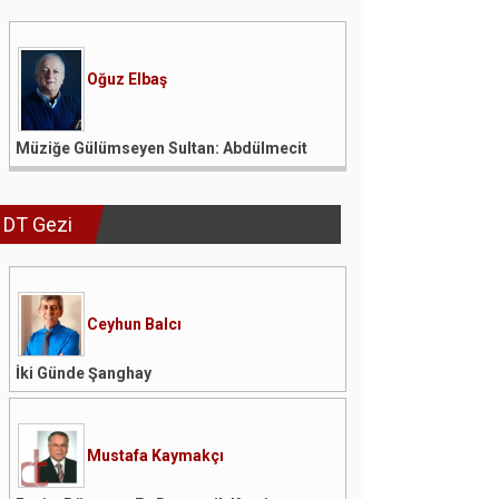
Oğuz Elbaş
Müziğe Gülümseyen Sultan: Abdülmecit
DT Gezi
Ceyhun Balcı
İki Günde Şanghay
Mustafa Kaymakçı