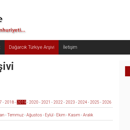
z
Dağarcık Türkiye Arşivi
İletişim
ivi
7
-
2018
-
2019
-
2020
-
2021
-
2022
-
2023
-
2024
-
2025
-
2026
ran
-
Temmuz
-
Ağustos
-
Eylül
-
Ekim
-
Kasım
-
Aralık