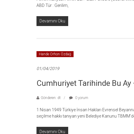
ABD Tür : Gerilim,
Devamını Oku
Hande Orhon Özdağ
01/04/2019
Cumhuriyet Tarihinde Bu Ay
Gönderen: dt
0 yorum
1 Nisan 1949 Türkiye İnsan Hakları Evrensel Beyanna
seçilme hakkı tanıyan yeni Belediye Kanunu TBMM’d
Devamını Oku