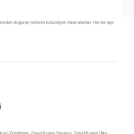
inden doğuran, birbirini bütünleyen ifade alanları. Her biri ayrı
i
Window) Yönetmen : David Koepp Senaryo : David Koepp Ülke :