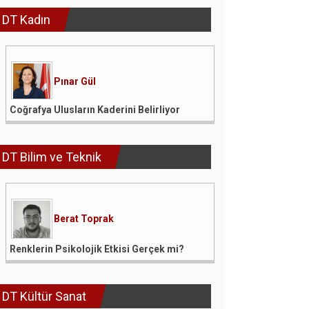
DT Kadın
Pınar Gül
Coğrafya Ulusların Kaderini Belirliyor
DT Bilim ve Teknik
Berat Toprak
Renklerin Psikolojik Etkisi Gerçek mi?
DT Kültür Sanat