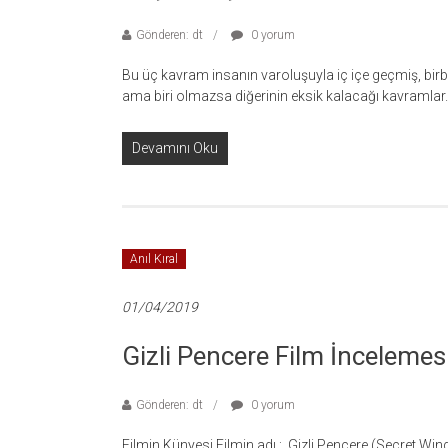
Gönderen: dt
0 yorum
Bu üç kavram insanın varoluşuyla iç içe geçmiş, birbir
ama biri olmazsa diğerinin eksik kalacağı kavramlar.
Devamını Oku
Anıl Kıral
01/04/2019
Gizli Pencere Film İncelemes
Gönderen: dt
0 yorum
Filmin Künyesi Filmin adı : ​ Gizli Pencere (Secret 