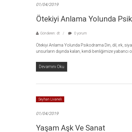
01/04/2019
Ötekiyi Anlama Yolunda Ps
Gönderen: dt
0 yorum
Ötekiyi Anlama Yolunda Psikodrama Din, dil, ırk, siya
unsurların dışında kalan, kendi benliğimize yabancı ol
Devamını Oku
Seyhan Livaneli
01/04/2019
Yaşam Aşk Ve Sanat