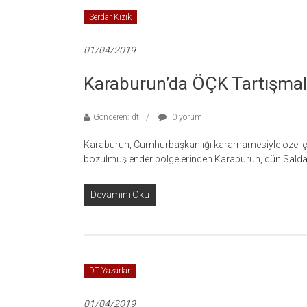
Serdar Kızık
01/04/2019
Karaburun’da ÖÇK Tartışmala
Gönderen: dt
0 yorum
Karaburun, Cumhurbaşkanlığı kararnamesiyle özel çevr
bozulmuş ender bölgelerinden Karaburun, dün Salda 
Devamını Oku
DT Yazarlar
01/04/2019