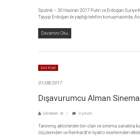
Sputnik – 30 Haziran 2017 Putin ve Erdoğan Suriye 
Tayyip Erdoğan ile yaptığı telefon konuşmasında, Ast
Devamını Oku
Anıl Kıral
01/08/2017
Dışavurumcu Alman Sinema
Gönderen: dt
0 yorum
Tanınmış aktörlerden biri olan ve sinema sanatına k
ölçülerinden ve Reinhardt’ın tiyatro eserlerinden etkil