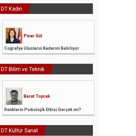
DT Kadın
Pınar Gül
Coğrafya Ulusların Kaderini Belirliyor
DT Bilim ve Teknik
Berat Toprak
Renklerin Psikolojik Etkisi Gerçek mi?
DT Kültür Sanat