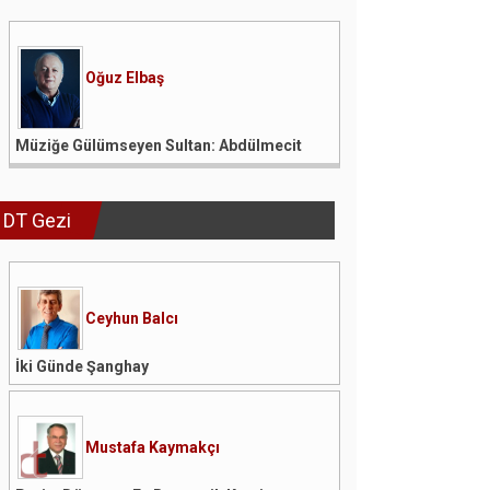
Oğuz Elbaş
Müziğe Gülümseyen Sultan: Abdülmecit
DT Gezi
Ceyhun Balcı
İki Günde Şanghay
Mustafa Kaymakçı