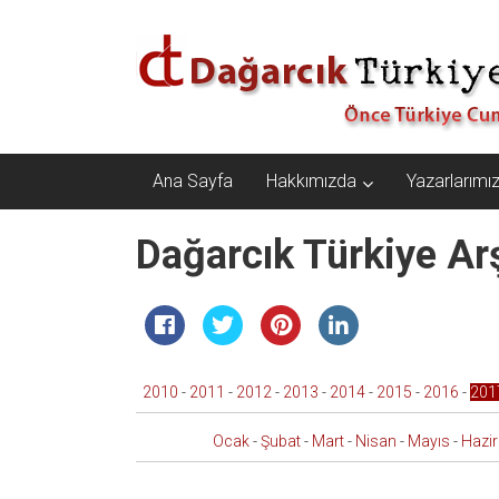
İçeriğe
Dağarcık
geç
Türkiye
Önce
Türkiye
Cumhuriyeti…
Ana Sayfa
Hakkımızda
Yazarlarımı
Dağarcık Türkiye Arş
2010
-
2011
-
2012
-
2013
-
2014
-
2015
-
2016
-
201
Ocak
-
Şubat
-
Mart
-
Nisan
-
Mayıs
-
Hazi