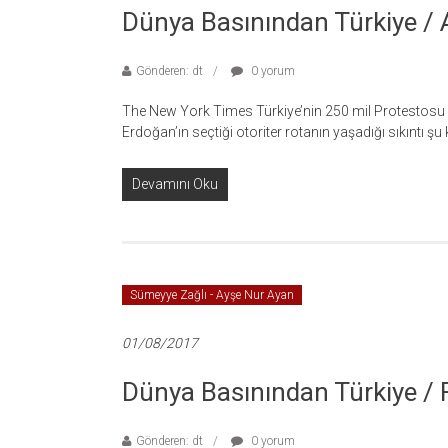
Dünya Basınından Türkiye /
Gönderen: dt
0 yorum
The New York Times Türkiye’nin 250 mil Protestosu
Erdoğan’ın seçtiği otoriter rotanın yaşadığı sıkıntı şu 
Devamını Oku
Sümeyye Zağlı - Ayşe Nur Ayan
01/08/2017
Dünya Basınından Türkiye /
Gönderen: dt
0 yorum