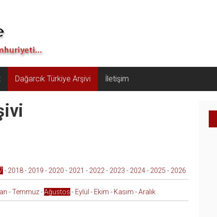
z
Dağarcık Türkiye Arşivi
İletişim
ivi
7
-
2018
-
2019
-
2020
-
2021
-
2022
-
2023
-
2024
-
2025
-
2026
ran
-
Temmuz
-
Ağustos
-
Eylül
-
Ekim
-
Kasım
-
Aralık