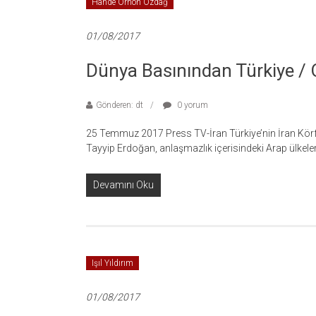
Hande Orhon Özdağ
01/08/2017
Dünya Basınından Türkiye /
Gönderen: dt
0 yorum
25 Temmuz 2017 Press TV-İran Türkiye’nin İran Kör
Tayyip Erdoğan, anlaşmazlık içerisindeki Arap ülkeler
Devamını Oku
Işıl Yıldırım
01/08/2017