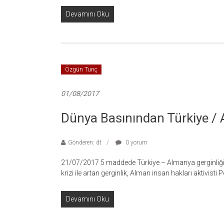
Devamını Oku
Özgün Tunç
01/08/2017
Dünya Basınından Türkiye /
Gönderen: dt
0 yorum
21/07/2017 5 maddede Türkiye – Almanya gerginliği Tü
krizi ile artan gerginlik, Alman insan hakları aktivisti 
Devamını Oku