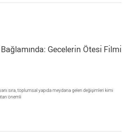
Bağlamında: Gecelerı̇n Ötesı̇ Fı̇lmı̇
yanı sıra, toplumsal yapıda meydana gelen değişimleri kimi
ıtan önemli