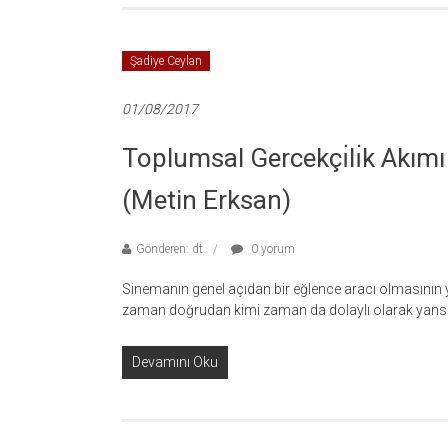
Şadiye Ceylan
01/08/2017
Toplumsal Gercekçı̇lı̇k Akımı 
(Metin Erksan)
Gönderen: dt
0 yorum
Sinemanın genel açıdan bir eğlence aracı olmasının 
zaman doğrudan kimi zaman da dolaylı olarak yans
Devamını Oku