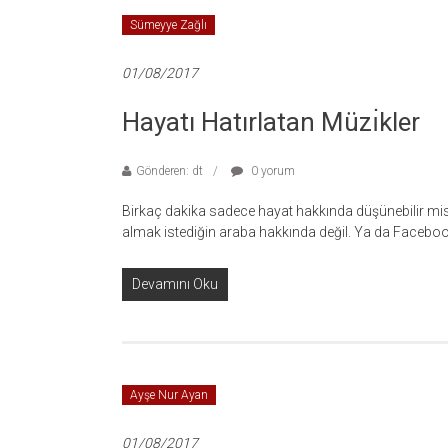
Sümeyye Zağlı
01/08/2017
Hayatı Hatırlatan Müzı̇kler
Gönderen: dt
0 yorum
Birkaç dakika sadece hayat hakkında düşünebilir misin
almak istediğin araba hakkında değil. Ya da Facebook
Devamını Oku
Ayşe Nur Ayan
01/08/2017