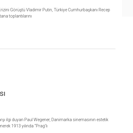
Krizini Görüştü Vladimir Putin, Türkiye Cumhurbaşkanı Recep
ana toplantılarını
sı
arşı ilgi duyan Paul Wegener, Danimarka sinemasının estetik
enerek 1913 yılında “Prag’lı