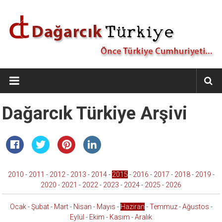
İçeriğe
geç
Dağarcık
Türkiye
Önce
Dağarcık Türkiye Arşivi
Türkiye
Cumhuriyeti…
2010
-
2011
-
2012
-
2013
-
2014
-
2015
-
2016
-
2017
-
2018
-
2019
-
2020
-
2021
-
2022
-
2023
-
2024
-
2025
-
2026
Ocak
-
Şubat
-
Mart
-
Nisan
-
Mayıs
-
Haziran
-
Temmuz
-
Ağustos
-
Eylül
-
Ekim
-
Kasım
-
Aralık