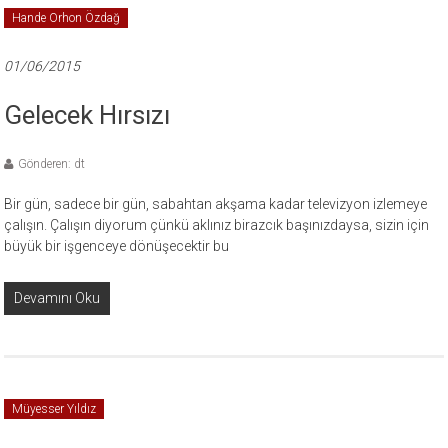
Hande Orhon Özdağ
01/06/2015
Gelecek Hırsızı
Gönderen: dt
Bir gün, sadece bir gün, sabahtan akşama kadar televizyon izlemeye
çalışın. Çalışın diyorum çünkü aklınız birazcık başınızdaysa, sizin için
büyük bir işgenceye dönüşecektir bu
Devamını Oku
Müyesser Yıldız