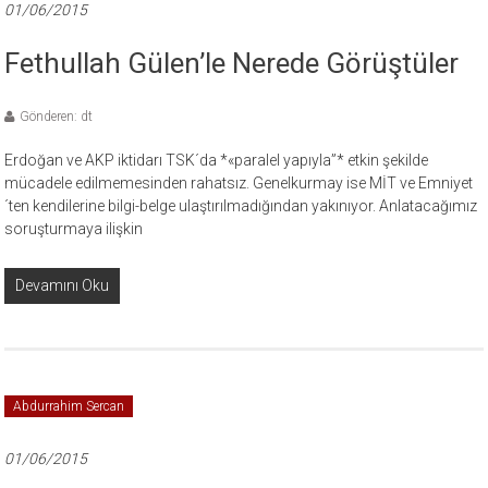
01/06/2015
Fethullah Gülen’le Nerede Görüştüler
Gönderen: dt
Erdoğan ve AKP iktidarı TSK´da *«paralel yapıyla”* etkin şekilde
mücadele edilmemesinden rahatsız. Genelkurmay ise MİT ve Emniyet
´ten kendilerine bilgi-belge ulaştırılmadığından yakınıyor. Anlatacağımız
soruşturmaya ilişkin
Devamını Oku
Abdurrahim Sercan
01/06/2015