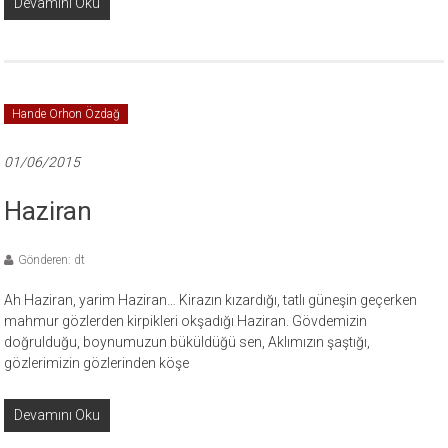
Devamını Oku
Hande Orhon Özdağ
01/06/2015
Haziran
Gönderen: dt
Ah Haziran, yarim Haziran… Kirazın kızardığı, tatlı güneşin geçerken
mahmur gözlerden kirpikleri okşadığı Haziran. Gövdemizin
doğrulduğu, boynumuzun büküldüğü sen, Aklımızın şaştığı,
gözlerimizin gözlerinden köşe
Devamını Oku