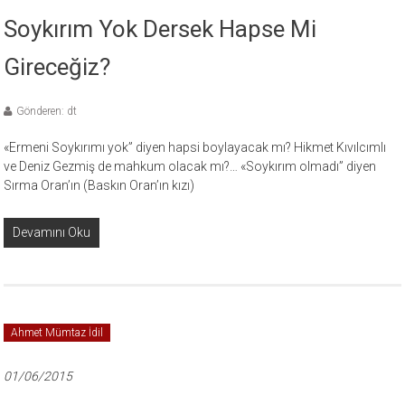
Soykırım Yok Dersek Hapse Mi
Gireceğiz?
Gönderen: dt
«Ermeni Soykırımı yok” diyen hapsi boylaya­cak mı? Hikmet Kıvılcımlı
ve Deniz Gezmiş de mahkum olacak mı?… «Soykırım olmadı” diyen
Sırma Oran’ın (Baskın Oran’ın kızı)
Devamını Oku
Ahmet Mümtaz İdil
01/06/2015