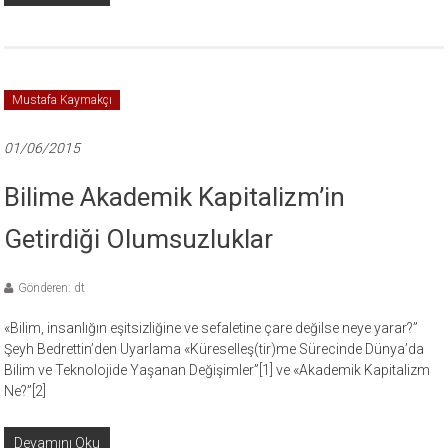
Mustafa Kaymakçı
01/06/2015
Bilime Akademik Kapitalizm’in
Getirdiği Olumsuzluklar
Gönderen: dt
«Bilim, insanlığın eşitsizliğine ve sefaletine çare değilse neye yarar?”
Şeyh Bedrettin’den Uyarlama «Küreselleş(tir)me Sürecinde Dünya’da
Bilim ve Teknolojide Yaşanan Değişimler”[1] ve «Akademik Kapitalizm
Ne?”[2]
Devamını Oku