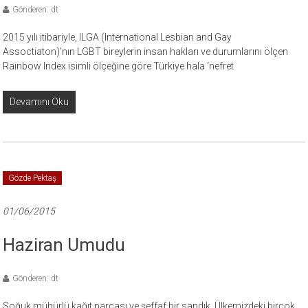
Gönderen: dt
2015 yılı itibariyle, ILGA (International Lesbian and Gay
Assoctiaton)’nın LGBT bireylerin insan hakları ve durumlarını ölçen
Rainbow Index isimli ölçeğine göre Türkiye hala ‘nefret
Devamını Oku
Gözde Pektaş
01/06/2015
Haziran Umudu
Gönderen: dt
Soğuk mühürlü kağıt parçası ve şeffaf bir sandık. Ülkemizdeki birçok