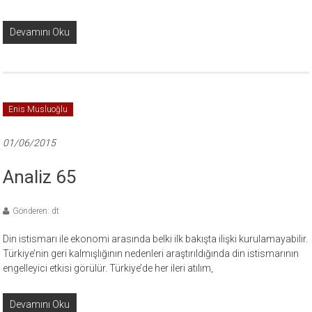
Devamını Oku
Enis Musluoğlu
01/06/2015
Analiz 65
Gönderen: dt
Din istismarı ile ekonomi arasında belki ilk bakışta ilişki kurulamayabilir.
Türkiye’nin geri kalmışlığının nedenleri araştırıldığında din istismarının
engelleyici etkisi görülür. Türkiye’de her ileri atılım,
Devamını Oku