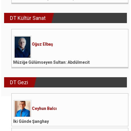
DT Kültür Sanat
Oğuz Elbaş
Müziğe Gülümseyen Sultan: Abdülmecit
DT Gezi
Ceyhun Balcı
İki Günde Şanghay