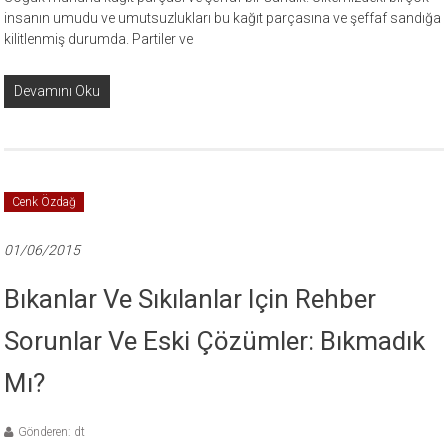
insanın umudu ve umutsuzlukları bu kağıt parçasına ve şeffaf sandığa
kilitlenmiş durumda. Partiler ve
Devamını Oku
Cenk Özdağ
01/06/2015
Bıkanlar Ve Sıkılanlar Için Rehber
Sorunlar Ve Eski Çözümler: Bıkmadık
Mı?
Gönderen: dt