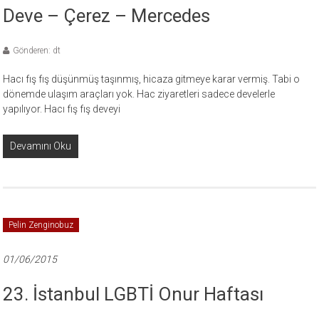
Deve – Çerez – Mercedes
Gönderen: dt
Hacı fış fış düşünmüş taşınmış, hicaza gitmeye karar vermiş. Tabi o
dönemde ulaşım araçları yok. Hac ziyaretleri sadece develerle
yapılıyor. Hacı fış fış deveyi
Devamını Oku
Pelin Zenginobuz
01/06/2015
23. İstanbul LGBTİ Onur Haftası