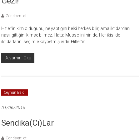
Gezi!
Gönderen: dt
Hitler’in kim olduğunu, ne yaptığını belki herkes bilir, ama iktidardan
nasıl gittiğini kimse bilmez. Hatta Mussolini’nin de. Her ikisi de
iktidarlarını seçimle kaybetmişlerdir. Hitler’in
Devamını Oku
Ceyhun Balcı
01/06/2015
Sendika(cı)lar
Gönderen: dt