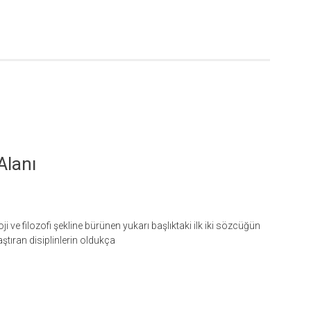
Alanı
ji ve filozofi şekline bürünen yukarı başlıktaki ilk iki sözcüğün
aştıran disiplinlerin oldukça