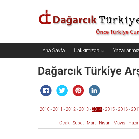
İçeriğe
Dağarcık
geç
Türkiye
Önce
Türkiye
Cumhuriyeti…
Ana Sayfa
Hakkımızda
Yazarlarımı
Dağarcık Türkiye Arş
2010
-
2011
-
2012
-
2013
-
2014
-
2015
-
2016
-
201
Ocak
-
Şubat
-
Mart
-
Nisan
-
Mayıs
-
Hazi