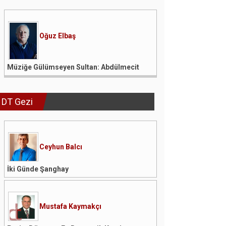
Oğuz Elbaş
Müziğe Gülümseyen Sultan: Abdülmecit
DT Gezi
Ceyhun Balcı
İki Günde Şanghay
Mustafa Kaymakçı