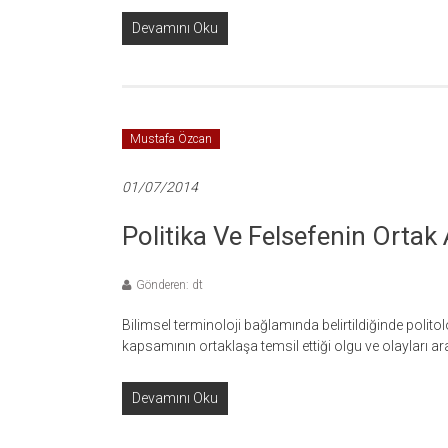
Devamını Oku
Mustafa Özcan
01/07/2014
Politika Ve Felsefenin Ortak 
Gönderen: dt
Bilimsel terminoloji bağlamında belirtildiğinde politolo
kapsamının ortaklaşa temsil ettiği olgu ve olayları ar
Devamını Oku