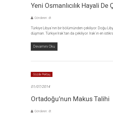
Yeni Osmanlıcılık Hayali De 
Gönderen: dt
Türkiye Libya´nın bir bölümünden çekiliyor. Doğu Liby
düşman. Türkiye Irak´tan da çekiliyor. Irak´ın en istikr
Devamını Oku
Gözde Pektaş
01/07/2014
Ortadoğu’nun Makus Talihi
Gönderen: dt