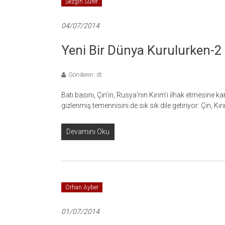
Sezgin Sürer
04/07/2014
Yeni Bir Dünya Kurulurken-2
Gönderen: dt
Batı basını, Çin’in, Rusya’nın Kırım’ı ilhak etmesine k
gizlenmiş temennisini de sık sık dile getiriyor: Çin, Kır
Devamını Oku
Orhan Ayber
01/07/2014