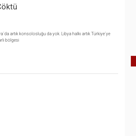
Çöktü
a´da artık konsolosluğu da yok. Libya halkı artık Türkiye´ye
arlı bölgesi