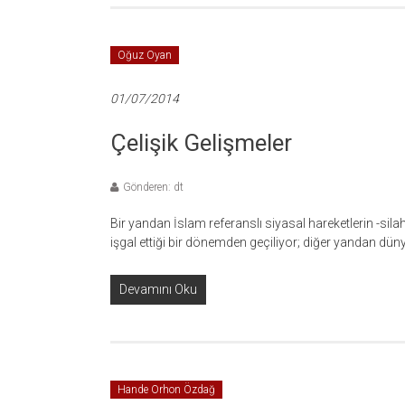
Oğuz Oyan
01/07/2014
Çelişik Gelişmeler
Gönderen: dt
Bir yandan İslam referanslı siyasal hareketlerin -si
işgal ettiği bir dönemden geçiliyor; diğer yandan dü
Devamını Oku
Hande Orhon Özdağ