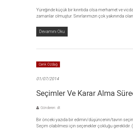
Yüreğinde küçük bir kırıntıda olsa merhamet ve vicd
zamanlar olmuştur. Sınırlarımızın çok yakınında olan
Devamını Oku
Cenk Özdağ
01/07/2014
Seçimler Ve Karar Alma Süreç
Gönderen: dt
Bir önceki yazıda bir edimin/düşüncenin/tavrın seçim o
Seçim olabilmesi için seçenekler çokluğu gereklidir.