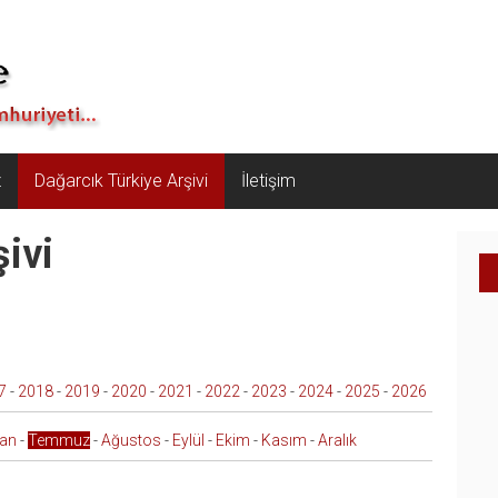
z
Dağarcık Türkiye Arşivi
İletişim
ivi
7
-
2018
-
2019
-
2020
-
2021
-
2022
-
2023
-
2024
-
2025
-
2026
ran
-
Temmuz
-
Ağustos
-
Eylül
-
Ekim
-
Kasım
-
Aralık