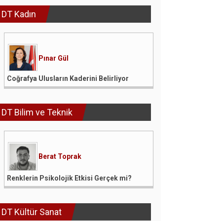
DT Kadın
Pınar Gül
Coğrafya Ulusların Kaderini Belirliyor
DT Bilim ve Teknik
Berat Toprak
Renklerin Psikolojik Etkisi Gerçek mi?
DT Kültür Sanat