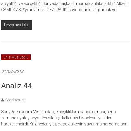
aç yattığı ve acı çektiği dünyada başkaldırmamak ahlaksızlıktır.” Albert
CAMUS AKP’yi anlamak, GEZİ PARKI savunmasını algılamak ve
Devamını Oku
Enis Musluoğlu
01/09/2013
Analiz 44
Gönderen: dt
Suriye’den sonra Mısır’ın da iç karışıklıklara sahne olması, uzun
zamandır yatay seyreden silah şirketlerinin hisselerini yeniden
hareketlendirdi. Kriz nedeniyle pek çok ülkenin savunma harcamalarını