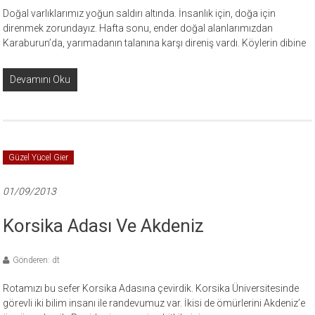
Doğal varlıklarımız yoğun saldırı altında. İnsanlık için, doğa için
direnmek zorundayız. Hafta sonu, ender doğal alanlarımızdan
Karaburun’da, yarımadanın talanına karşı direniş vardı. Köylerin dibine
Devamını Oku
Güzel Yücel Gier
01/09/2013
Korsika Adası Ve Akdeniz
Gönderen: dt
Rotamızı bu sefer Korsika Adasına çevirdik. Korsika Üniversitesinde
görevli iki bilim insanı ile randevumuz var. İkisi de ömürlerini Akdeniz’e