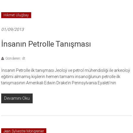
Hikmet Uluğbay
01/09/2013
İnsanın Petrolle Tanışması
Gönderen: dt
İnsanın Petrolle ilk tanışması Jeoloji ve petrol mühendisliği ile arkeoloji
eğitimi almamış kişilerin hemen tamamı insanoğlunun petrolle ilk
tanışmasının Amerikalı Edwin Drake’in Pennsylvania Eyaleti’nin
Devamını Oku
Jean Sylvestre Mongrenier