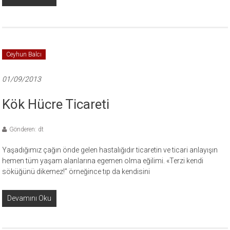
Ceyhun Balcı
01/09/2013
Kök Hücre Ticareti
Gönderen: dt
Yaşadığımız çağın önde gelen hastalığıdır ticaretin ve ticari anlayışın
hemen tüm yaşam alanlarına egemen olma eğilimi. «Terzi kendi
söküğünü dikemez!” örneğince tıp da kendisini
Devamını Oku