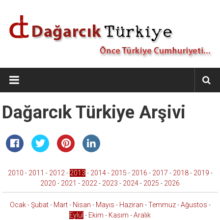
İçeriğe
geç
Dağarcık
Türkiye
Önce
Dağarcık Türkiye Arşivi
Türkiye
Cumhuriyeti…
2010
-
2011
-
2012
-
2013
-
2014
-
2015
-
2016
-
2017
-
2018
-
2019
-
2020
-
2021
-
2022
-
2023
-
2024
-
2025
-
2026
Ocak
-
Şubat
-
Mart
-
Nisan
-
Mayıs
-
Haziran
-
Temmuz
-
Ağustos
-
Eylül
-
Ekim
-
Kasım
-
Aralık