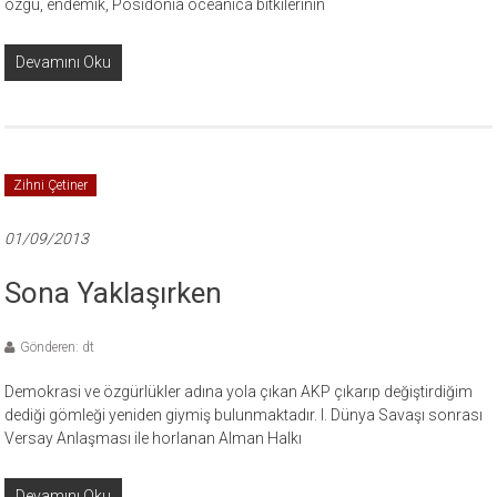
özgü, endemik, Posidonia oceanica bitkilerinin
Devamını Oku
Zihni Çetiner
01/09/2013
Sona Yaklaşırken
Gönderen: dt
Demokrasi ve özgürlükler adına yola çıkan AKP çıkarıp değiştirdiğim
dediği gömleği yeniden giymiş bulunmaktadır. I. Dünya Savaşı sonrası
Versay Anlaşması ile horlanan Alman Halkı
Devamını Oku