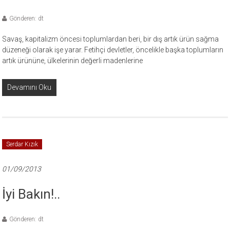
Gönderen: dt
Savaş, kapitalizm öncesi toplumlardan beri, bir dış artık ürün sağma
düzeneği olarak işe yarar. Fetihçi devletler, öncelikle başka toplumların
artık ürününe, ülkelerinin değerli madenlerine
Devamını Oku
Serdar Kızık
01/09/2013
İyi Bakın!..
Gönderen: dt