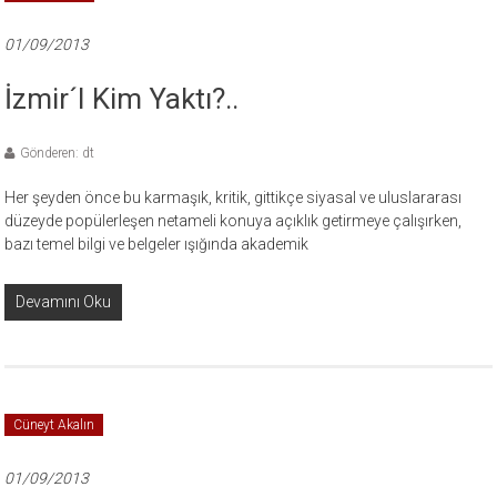
01/09/2013
İzmir´i Kim Yaktı?..
Gönderen: dt
Her şeyden önce bu karmaşık, kritik, gittikçe siyasal ve uluslararası
düzeyde popülerleşen netameli konuya açıklık getirmeye çalışırken,
bazı temel bilgi ve belgeler ışığında akademik
Devamını Oku
Cüneyt Akalın
01/09/2013