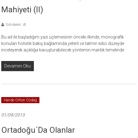
Mahiyeti (II)
Gönderen: dt
Bu ad ile başladığım yazı üçlemesinin önceki ilkinde, monografik
konuları holistik bakış bağlamında yeterli ve tatmin edici düzeyde
inceleyerek açıklığa kavuşturabilecek yöntemin mantık temelinde
Devamını Oku
Hande Orhon Özdağ
01/09/2013
Ortadoğu´da Olanlar