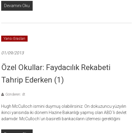
Devamını Oku
Yansı Eraslan
01/09/2013
Özel Okullar: Faydacılık Rekabeti
Tahrip Ederken (1)
Gönderen: dt
Hugh McCulloch ismini duymuş olabilirsiniz. On dokuzuncu yüzyılın
ikinci yarısında iki dönem Hazine Bakanlığı yapmış olan ABD´li devlet
adamıdır. McCulloch´un basiretli bankacıların izlemesi gerektiğini