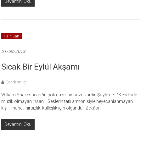
Devamını Oku
Halit Can
01/09/2013
Sıcak Bir Eylül Akşamı
Gönderen: dt
William Shakespeare’in çok güzel bir sözü vardır. Şöyle der: “Kendinde
müzik olmayan insan… Seslerin tatlı armonisiyle heyecanlanmayan
kişi… İhanet, hırsızlık, kalleşlik için olgundur. Zekâsı
Devamını Oku