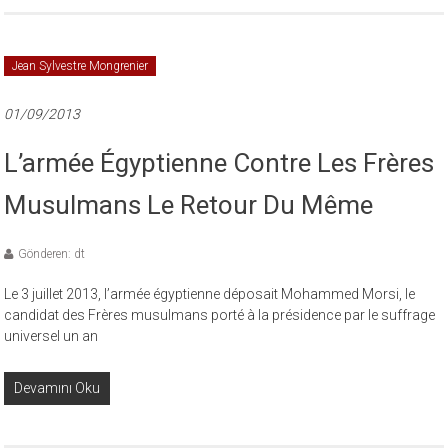
Jean Sylvestre Mongrenier
01/09/2013
L’armée Égyptienne Contre Les Frères
Musulmans Le Retour Du Même
Gönderen: dt
Le 3 juillet 2013, l’armée égyptienne déposait Mohammed Morsi, le
candidat des Frères musulmans porté à la présidence par le suffrage
universel un an
Devamını Oku