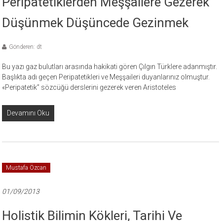
Peripatetiklerden Meşşailere Gezerek
Düşünmek Düşüncede Gezinmek
Gönderen: dt
Bu yazı gaz bulutları arasında hakikati gören Çılgın Türklere adanmıştır.
Başlıkta adı geçen Peripatetikleri ve Meşşaileri duyanlarınız olmuştur.
«Peripatetik” sözcüğü derslerini gezerek veren Aristoteles
Devamını Oku
Mustafa Özcan
01/09/2013
Holistik Bilimin Kökleri, Tarihi Ve