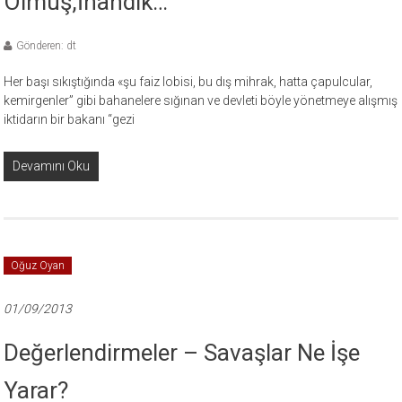
Olmuş,İnandık…
Gönderen: dt
Her başı sıkıştığında «şu faiz lobisi, bu dış mihrak, hatta çapulcular,
kemirgenler” gibi bahanelere sığınan ve devleti böyle yönetmeye alışmış
iktidarın bir bakanı “gezi
Devamını Oku
Oğuz Oyan
01/09/2013
Değerlendirmeler – Savaşlar Ne İşe
Yarar?