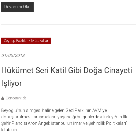
Devamını Oku
Zeynep Fazlılar / Mülakatlar
01/06/2013
Hükümet Seri Katil Gibi Doğa Cinayeti
Işliyor
Gönderen: dt
Beyoğlu’nun simgesi haline gelen Gezi Parkı´nın AVM´ye
dönüştürülmesi tartışmaların yaşandığı bu günlerde «Türkiye’nın İlk
Şehir Plancısı Aron Angel: İstanbul’un İmar ve Şehircilik Politikaları”
kitabının