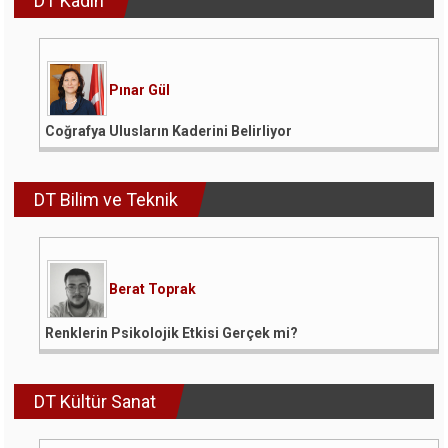
DT Kadın
Pınar Gül
Coğrafya Ulusların Kaderini Belirliyor
DT Bilim ve Teknik
Berat Toprak
Renklerin Psikolojik Etkisi Gerçek mi?
DT Kültür Sanat