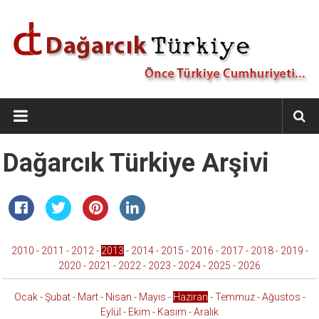
İçeriğe
geç
Dağarcık
Türkiye
Önce
Dağarcık Türkiye Arşivi
Türkiye
Cumhuriyeti…
2010
-
2011
-
2012
-
2013
-
2014
-
2015
-
2016
-
2017
-
2018
-
2019
-
2020
-
2021
-
2022
-
2023
-
2024
-
2025
-
2026
Ocak
-
Şubat
-
Mart
-
Nisan
-
Mayıs
-
Haziran
-
Temmuz
-
Ağustos
-
Eylül
-
Ekim
-
Kasım
-
Aralık