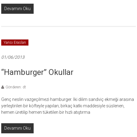
Devamını Oku
Yansı Eraslan
01/06/2013
“Hamburger” Okullar
Gönderen: dt
Genç neslin vazgeçilmezi hamburger. İki dilim sandviç ekmeği arasına
yerleştirilen bir köfteyle yapılan; birkaç katkı maddesiyle süslenen,
hemen üretilip hemen tüketilen bir hızlı atıştırma
Devamını Oku