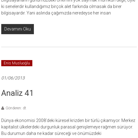
Bilgisayarların günümüzdeki önemini yok saymak mümkün değil, öyle
ki senelerdir kullandığımız birçok alet farkında olmasak da birer
bilgisayardır. Yani aslında çağımızda neredeyse her insan
Devamını Oku
Enis Musluoğlu
01/06/2013
Analiz 41
Gönderen: dt
Dünya ekonomisi 2008’deki küresel krizden bir türlü çıkamıyor. Merkez
kapitalist ülkelerdeki durgunluk parasal genişlemeye rağmen sürüyor.
Bu durumun daha ne kadar süreceği ve önümüzdeki