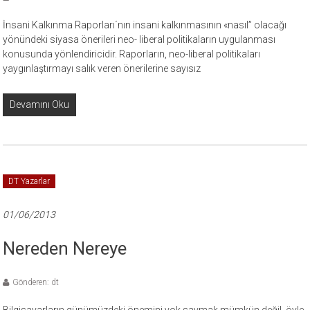
İnsani Kalkınma Raporları´nın insani kalkınmasının «nasıl” olacağı
yönündeki siyasa önerileri neo- liberal politikaların uygulanması
konusunda yönlendiricidir. Raporların, neo-liberal politikaları
yaygınlaştırmayı salık veren önerilerine sayısız
Devamını Oku
DT Yazarlar
01/06/2013
Nereden Nereye
Gönderen: dt