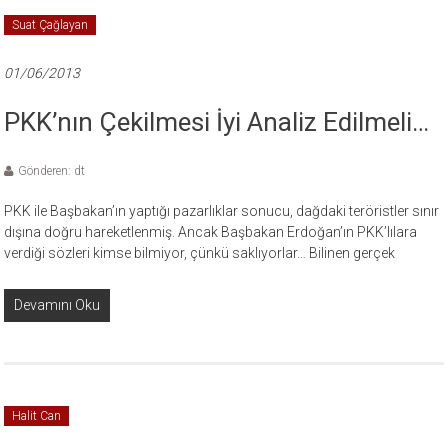
Suat Çağlayan
01/06/2013
PKK’nın Çekilmesi İyi Analiz Edilmeli…
Gönderen: dt
PKK ile Başbakan’ın yaptığı pazarlıklar sonucu, dağdaki teröristler sınır
dışına doğru hareketlenmiş. Ancak Başbakan Erdoğan’ın PKK’lılara
verdiği sözleri kimse bilmiyor, çünkü saklıyorlar… Bilinen gerçek
Devamını Oku
Halit Can