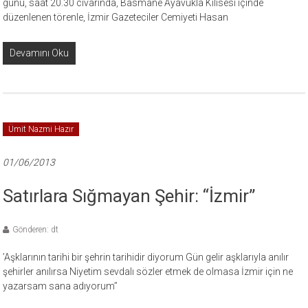
günü, saat 20.30 civarında, Basmane Ayavukla Kilisesi içinde
düzenlenen törenle, İzmir Gazeteciler Cemiyeti Hasan
Devamını Oku
Ümit Nazmi Hazır
01/06/2013
Satırlara Sığmayan Şehir: ‘‘İzmir”
Gönderen: dt
’Aşklarının tarihi bir şehrin tarihidir diyorum Gün gelir aşklarıyla anılır
şehirler anılırsa Niyetim sevdalı sözler etmek de olmasa İzmir için ne
yazarsam sana adıyorum’’