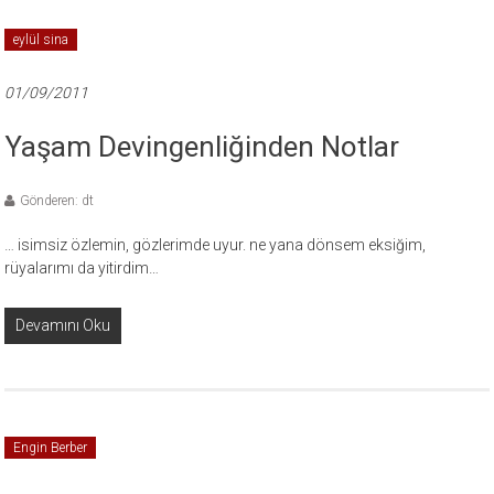
eylül sina
01/09/2011
Yaşam Devingenliğinden Notlar
Gönderen: dt
… isimsiz özlemin, gözlerimde uyur. ne yana dönsem eksiğim,
rüyalarımı da yitirdim…
Devamını Oku
Engin Berber