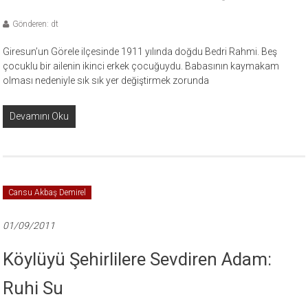
Gönderen: dt
Giresun’un Görele ilçesinde 1911 yılında doğdu Bedri Rahmi. Beş
çocuklu bir ailenin ikinci erkek çocuğuydu. Babasının kaymakam
olması nedeniyle sık sık yer değiştirmek zorunda
Devamını Oku
Cansu Akbaş Demirel
01/09/2011
Köylüyü Şehirlilere Sevdiren Adam:
Ruhi Su