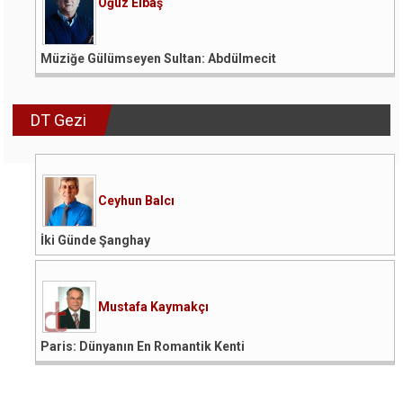
Oğuz Elbaş
Müziğe Gülümseyen Sultan: Abdülmecit
DT Gezi
Ceyhun Balcı
İki Günde Şanghay
Mustafa Kaymakçı
Paris: Dünyanın En Romantik Kenti