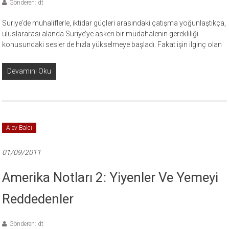
Gönderen: dt
Suriye’de muhaliflerle, iktidar güçleri arasındaki çatışma yoğunlaştıkça,
uluslararası alanda Suriye’ye askeri bir müdahalenin gerekliliği
konusundaki sesler de hızla yükselmeye başladı. Fakat işin ilginç olan
Devamını Oku
Alev Balcı
01/09/2011
Amerika Notları 2: Yiyenler Ve Yemeyi
Reddedenler
Gönderen: dt