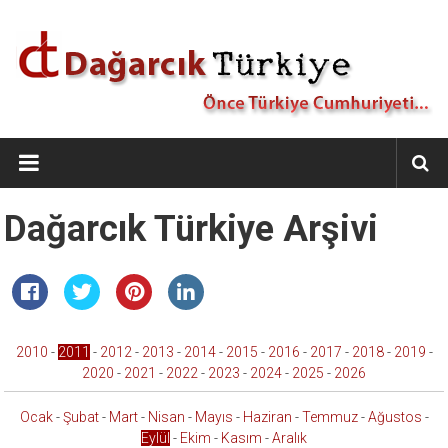
İçeriğe
geç
Dağarcık
Türkiye
Önce
Dağarcık Türkiye Arşivi
Türkiye
Cumhuriyeti…
2010
-
2011
-
2012
-
2013
-
2014
-
2015
-
2016
-
2017
-
2018
-
2019
-
2020
-
2021
-
2022
-
2023
-
2024
-
2025
-
2026
Ocak
-
Şubat
-
Mart
-
Nisan
-
Mayıs
-
Haziran
-
Temmuz
-
Ağustos
-
Eylül
-
Ekim
-
Kasım
-
Aralık