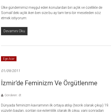
Ülke gündemimiz meşgul eden konulardan biri açlık ve özellikle de
Somali’deki açlık iken ben size bu ay tam tersi bir meseleden söz
etmek istiyorum:
Devamını Oku
Ege Acar
01/09/2011
İzmir’de Feminizm Ve Örgütlenme
Gönderen: dt
Dünyada feminizm kavramının ilk ortaya atılışı (teorik olarak çıkışı) 19.
yüzyılın başları, sonları ise eylemlilik olarak ilk çıkışı, yani sonradan