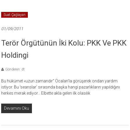
Suat Çağlayan
01/09/2011
Terör Örgütünün İki Kolu: PKK Ve PKK
Holdingi
Gönderen: dt
Bu hükümet «uzun zamandır” Öcalan’la görüşerek ondan yardım
istiyor. Bu ‘seanslar’ sırasında başka hangi pazarlıkların yapıldığını
herkes merak ediyor… Elbette akla gelen ilk olasılık
Devamını Oku