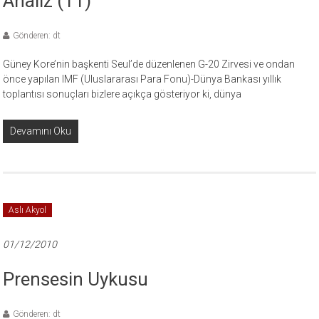
Analiz (11)
Gönderen: dt
Güney Kore’nin başkenti Seul’de düzenlenen G-20 Zirvesi ve ondan
önce yapılan IMF (Uluslararası Para Fonu)-Dünya Bankası yıllık
toplantısı sonuçları bizlere açıkça gösteriyor ki, dünya
Devamını Oku
Aslı Akyol
01/12/2010
Prensesin Uykusu
Gönderen: dt