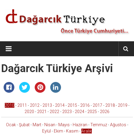
İçeriğe
geç
Dağarcık
Türkiye
Önce
Dağarcık Türkiye Arşivi
Türkiye
Cumhuriyeti…
2010
-
2011
-
2012
-
2013
-
2014
-
2015
-
2016
-
2017
-
2018
-
2019
-
2020
-
2021
-
2022
-
2023
-
2024
-
2025
-
2026
Ocak
-
Şubat
-
Mart
-
Nisan
-
Mayıs
-
Haziran
-
Temmuz
-
Ağustos
-
Eylül
-
Ekim
-
Kasım
-
Aralık