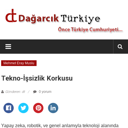
İçeriğe
geç
Dağarcık
Türkiye
Önce
Mehmet Eray Muslu
Türkiye
Cumhuriyeti…
Tekno-İşsizlik Korkusu
Gönderen: dt
0 yorum
Yapay zeka, robotik, ve genel anlamıyla teknoloji alanında