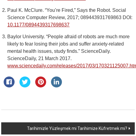
Paul K. McClure. “You’re Fired,” Says the Robot. Social
Science Computer Review, 2017; 089443931769863 DOI:
10.1177/0894439317698637
Baylor University. “People afraid of robots are much more
likely to fear losing their jobs and suffer anxiety-related
mental health issues, study finds.” ScienceDaily.
ScienceDaily, 21 March 2017.
www.sciencedaily.com/releases/2017/03/170321125007.ht
Yazı
Tarihimizle Yüzleşmek mi Tarihimize Küfretmek mi?