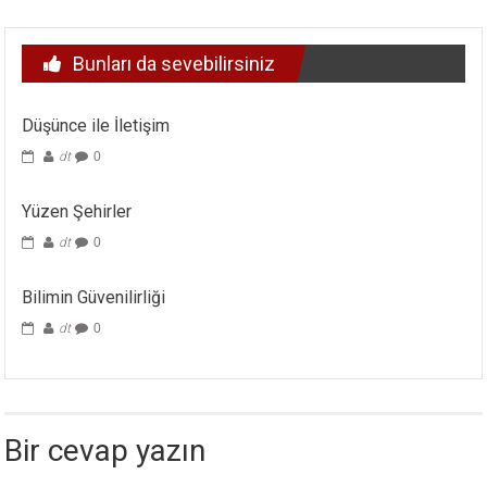
dolaşımı
Bunları da sevebilirsiniz
Düşünce ile İletişim
dt
0
Yüzen Şehirler
dt
0
Bilimin Güvenilirliği
dt
0
Bir cevap yazın