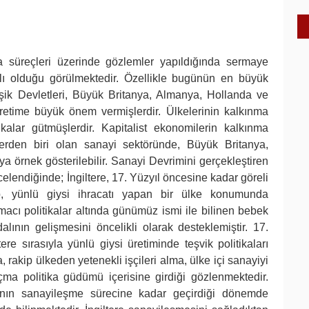
a süreçleri üzerinde gözlemler yapıldığında sermaye
ılı olduğu görülmektedir. Özellikle bugünün en büyük
şik Devletleri, Büyük Britanya, Almanya, Hollanda ve
üretime büyük önem vermişlerdir. Ülkelerinin kalkınma
kalar gütmüşlerdir. Kapitalist ekonomilerin kalkınma
lerden biri olan sanayi sektöründe, Büyük Britanya,
 örnek gösterilebilir. Sanayi Devrimini gerçekleştiren
celendiğinde; İngiltere, 17. Yüzyıl öncesine kadar göreli
ip, yünlü giysi ihracatı yapan bir ülke konumunda
macı politikalar altında günümüz ismi ile bilinen bebek
alının gelişmesini öncelikli olarak desteklemiştir. 17.
e sırasıyla yünlü giysi üretiminde teşvik politikaları
, rakip ülkeden yetenekli işçileri alma, ülke içi sanayiyi
çma politika güdümü içerisine girdiği gözlenmektedir.
’nın sanayileşme sürecine kadar geçirdiği dönemde