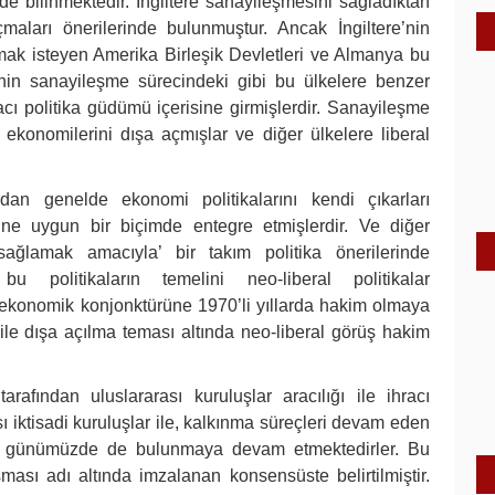
mde bilinmektedir. İngiltere sanayileşmesini sağladıktan
maları önerilerinde bulunmuştur. Ancak İngiltere’nin
ak isteyen Amerika Birleşik Devletleri ve Almanya bu
sinin sanayileşme sürecindeki gibi bu ülkelere benzer
cı politika güdümü içerisine girmişlerdir. Sanayileşme
 ekonomilerini dışa açmışlar ve diğer ülkelere liberal
ndan genelde ekonomi politikalarını kendi çıkarları
e uygun bir biçimde entegre etmişlerdir. Ve diğer
 sağlamak amacıyla’ bir takım politika önerilerinde
 politikaların temelini neo-liberal politikalar
a ekonomik konjonktürüne 1970’li yıllarda hakim olmaya
le dışa açılma teması altında neo-liberal görüş hakim
 tarafından uluslararası kuruluşlar aracılığı ile ihracı
ası iktisadi kuruluşlar ile, kalkınma süreçleri devam eden
ve günümüzde de bulunmaya devam etmektedirler. Bu
ması adı altında imzalanan konsensüste belirtilmiştir.