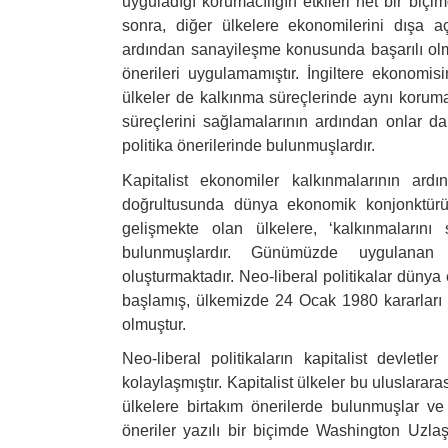
uyguladığı korumacılığın etkileri net bir biçi
sonra, diğer ülkelere ekonomilerini dışa aç
ardından sanayileşme konusunda başarılı olm
önerileri uygulamamıştır. İngiltere ekonomi
ülkeler de kalkınma süreçlerinde aynı koruma
süreçlerini sağlamalarının ardından onlar da
politika önerilerinde bulunmuşlardır.
Kapitalist ekonomiler kalkınmalarının ardı
doğrultusunda dünya ekonomik konjonktürün
gelişmekte olan ülkelere, ‘kalkınmalarını
bulunmuşlardır. Günümüzde uygulanan bu
oluşturmaktadır. Neo-liberal politikalar düny
başlamış, ülkemizde 24 Ocak 1980 kararları i
olmuştur.
Neo-liberal politikaların kapitalist devletler
kolaylaşmıştır. Kapitalist ülkeler bu uluslarar
ülkelere birtakım önerilerde bulunmuşlar 
öneriler yazılı bir biçimde Washington Uzlaş