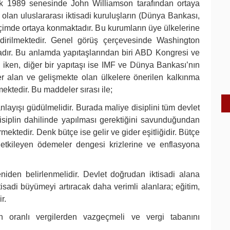
k 1989 senesinde John Williamson tarafından ortaya
 olan uluslararası iktisadi kuruluşların (Dünya Bankası,
çimde ortaya konmaktadır. Bu kurumların üye ülkelerine
elendirilmektedir. Genel görüş çerçevesinde Washington
dır. Bu anlamda yapıtaşlarından biri ABD Kongresi ve
 iken, diğer bir yapıtaşı ise IMF ve Dünya Bankası’nın
r alan ve gelişmekte olan ülkelere önerilen kalkınma
ektedir. Bu maddeler sırası ile;
nlayışı güdülmelidir. Burada maliye disiplini tüm devlet
isiplin dahilinde yapılması gerektiğini savunduğundan
ektedir. Denk bütçe ise gelir ve gider eşitliğidir. Bütçe
 etkileyen ödemeler dengesi krizlerine ve enflasyona
niden belirlenmelidir. Devlet doğrudan iktisadi alana
adi büyümeyi artıracak daha verimli alanlara; eğitim,
r.
an oranlı vergilerden vazgeçmeli ve vergi tabanını