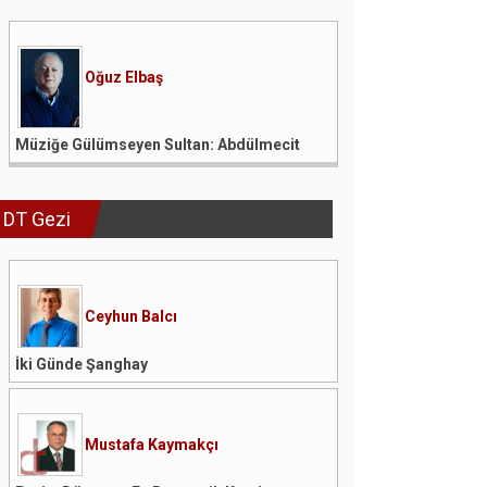
Oğuz Elbaş
Müziğe Gülümseyen Sultan: Abdülmecit
DT Gezi
Ceyhun Balcı
İki Günde Şanghay
Mustafa Kaymakçı