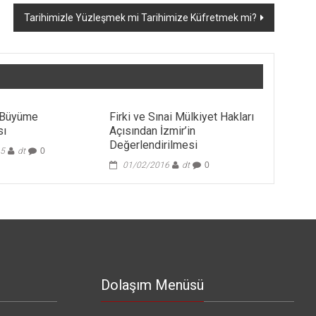
Tarihimizle Yüzleşmek mi Tarihimize Küfretmek mi?
n Büyüme
Firki ve Sınai Mülkiyet Hakları
sı
Açısından İzmir’in
Değerlendirilmesi
15
dt
0
01/02/2016
dt
0
Dolaşım Menüsü