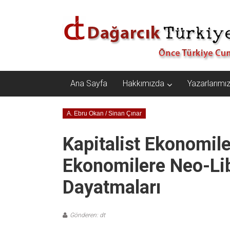
İçeriğe
Dağarcık
geç
Türkiye
Önce
Türkiye
Cumhuriyeti…
Ana Sayfa
Hakkımızda
Yazarlarımı
A. Ebru Okan / Sinan Çınar
Kapitalist Ekonomil
Ekonomilere Neo-Lib
Dayatmaları
Gönderen: dt