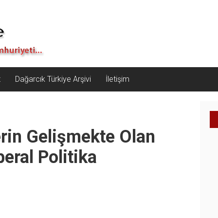
z
Dağarcık Türkiye Arşivi
İletişim
erin Gelişmekte Olan
eral Politika