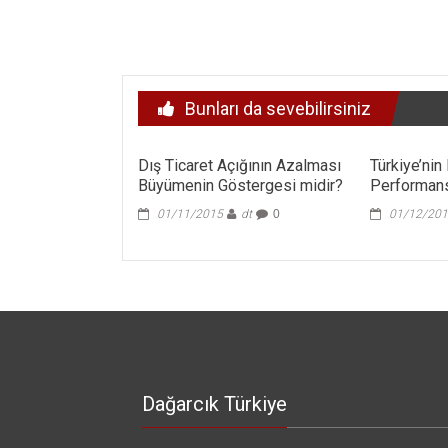
Yazı
dolaşımı
Bunları da sevebilirsiniz
Dış Ticaret Açığının Azalması
Türkiye’ni
Büyümenin Göstergesi midir?
Performan
01/11/2015
dt
0
01/12/20
Dağarcık Türkiye