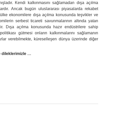
amışladır. Kendi kalkınmasını sağlamadan dışa açılma
ışlardır. Ancak bugün uluslararası piyasalarda rekabet
ülke ekonomilere dışa açılma konusunda teşvikler ve
omilerin serbest ticareti savunmalarının altında yatan
idir. Dışa açılma konusunda hazır endüstrilere sahip
olitikası gütmesi onların kalkınmalarını sağlamanın
rlar verebilmekte, küreselleşen dünya üzerinde diğer
e dileklerimizle …