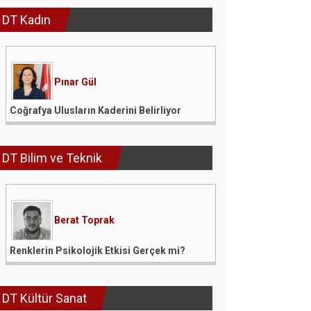
DT Kadın
Pınar Gül
Coğrafya Ulusların Kaderini Belirliyor
DT Bilim ve Teknik
Berat Toprak
Renklerin Psikolojik Etkisi Gerçek mi?
DT Kültür Sanat