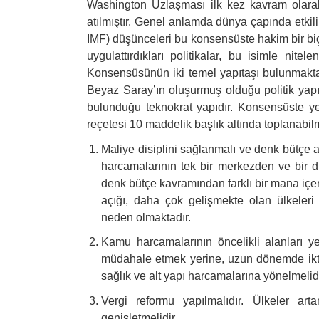
Washington Uzlaşması ilk kez kavram olara
atılmıştır. Genel anlamda dünya çapında etkili
IMF) düşünceleri bu konsensüste hakim bir bi
uygulattırdıkları politikalar, bu isimle nit
Konsensüsünün iki temel yapıtaşı bulunmakta
Beyaz Saray’ın oluşurmuş olduğu politik yapı
bulunduğu teknokrat yapıdır. Konsensüste ye
reçetesi 10 maddelik başlık altında toplanabilm
Maliye disiplini sağlanmalı ve denk bütçe a
harcamalarının tek bir merkezden ve bir d
denk bütçe kavramından farklı bir mana içerm
açığı, daha çok gelişmekte olan ülkeleri
neden olmaktadır.
Kamu harcamalarının öncelikli alanları ye
müdahale etmek yerine, uzun dönemde iktis
sağlık ve alt yapı harcamalarına yönelmelidi
Vergi reformu yapılmalıdır. Ülkeler art
genişletmelidir.