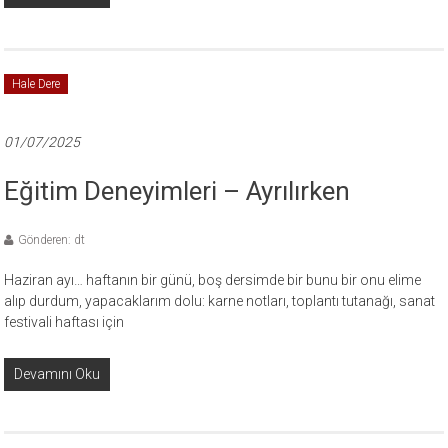
Hale Dere
01/07/2025
Eğitim Deneyimleri – Ayrılırken
Gönderen: dt
Haziran ayı… haftanın bir günü, boş dersimde bir bunu bir onu elime
alıp durdum, yapacaklarım dolu: karne notları, toplantı tutanağı, sanat
festivali haftası için
Devamını Oku