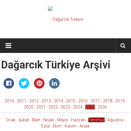
İçeriğe
geç
Dağarcık
Türkiye
Önce
Dağarcık Türkiye Arşivi
Türkiye
Cumhuriyeti…
2010
-
2011
-
2012
-
2013
-
2014
-
2015
-
2016
-
2017
-
2018
-
2019
-
2020
-
2021
-
2022
-
2023
-
2024
-
2025
-
2026
Ocak
-
Şubat
-
Mart
-
Nisan
-
Mayıs
-
Haziran
-
Temmuz
-
Ağustos
-
Eylül
-
Ekim
-
Kasım
-
Aralık