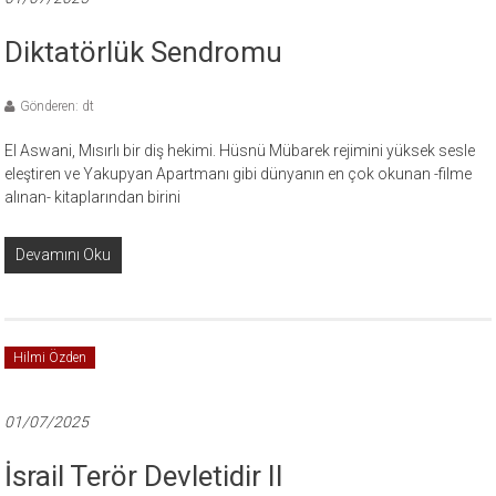
Diktatörlük Sendromu
Gönderen: dt
El Aswani, Mısırlı bir diş hekimi. Hüsnü Mübarek rejimini yüksek sesle
eleştiren ve Yakupyan Apartmanı gibi dünyanın en çok okunan -filme
alınan- kitaplarından birini
Devamını Oku
Hilmi Özden
01/07/2025
İsrail Terör Devletidir II