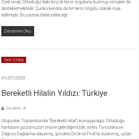
Özet İsrail, Ortadoğu’daki birçok terör örgütünü kurmuş ve halen de
desteklemektedir. Çünkü kendisi de bir terör örgütü olarak inşa
edilmiştir. Bu yazıda ifade edileceği
Devamını Oku
Cenk Özdağ
01/07/2025
Bereketli Hilalin Yıldızı: Türkiye
Gönderen: dt
Ütopyalar Toplantısında ”Bereketli Hilal”i konuşacağız. Ortadoğu
haritasını gözümüzün önüne getirdiğimizde, sırtını Toroslara ve
Zağros Dağlarına dayamış, gövdesi Dicle ve Fırat’la sulanmış, uçları