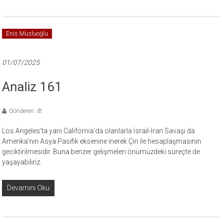
Enis Musluoğlu
01/07/2025
Analiz 161
Gönderen: dt
Los Angeles’ta yani California’da olanlarla İsrail-İran Savaşı da
Amerika’nın Asya Pasifik eksenine inerek Çin ile hesaplaşmasının
geciktirilmesidir. Buna benzer gelişmeleri önümüzdeki süreçte de
yaşayabiliriz.
Devamını Oku