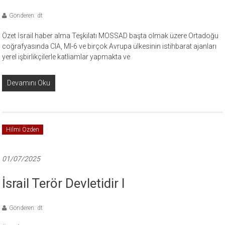
Gönderen: dt
Özet İsrail haber alma Teşkilatı MOSSAD başta olmak üzere Ortadoğu
coğrafyasında CIA, MI-6 ve birçok Avrupa ülkesinin istihbarat ajanları
yerel işbirlikçilerle katliamlar yapmakta ve
Devamını Oku
Hilmi Özden
01/07/2025
İsrail Terör Devletidir I
Gönderen: dt