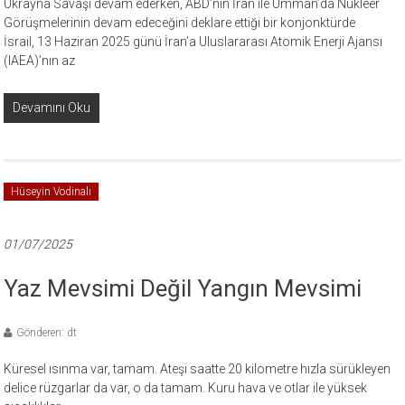
Ukrayna Savaşı devam ederken, ABD’nin İran ile Umman’da Nükleer
Görüşmelerinin devam edeceğini deklare ettiği bir konjonktürde
İsrail, 13 Haziran 2025 günü İran’a Uluslararası Atomik Enerji Ajansı
(IAEA)’nın az
Devamını Oku
Hüseyin Vodinalı
01/07/2025
Yaz Mevsimi Değil Yangın Mevsimi
Gönderen: dt
Küresel ısınma var, tamam. Ateşi saatte 20 kilometre hızla sürükleyen
delice rüzgarlar da var, o da tamam. Kuru hava ve otlar ile yüksek