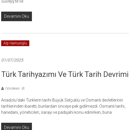
Süveyş’te ve
Devamını Oku
Alp Hamuroğlu
01/07/2025
Türk Tarihyazımı Ve Türk Tarih Devrimi
Gönderen: dt
Anadolu’daki Türklerin tarihi Büyük Selçuklu ve Osmanlı devletlerinin
tarihlerinden ibaretti, bunlardan önceye pek gidilmezdi. Osmanlı tarihi,
hanedanı, yöneticileri, sarayı ve padişahı konu edinirken, buna
Devamını Oku