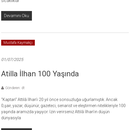
sıcaklıklar
Devamını Oku
Mustafa Kaymakçı
01/07/2025
Atilla İlhan 100 Yaşında
Gönderen: dt
“Kaptan” Attilâ İlhan’ı 20 yıl önce sonsuzluğa uğurlamıştık. Ancak
0;şair, yazar, düşünür, gazeteci, senarist ve eleştirmen nitelikleriyle 100
yaşında aramızda yaşıyor. İzin verirseniz Attilâ İlhan’ın düşün
dünyasıyla