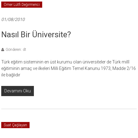
Ömer Lütfi Değirmenci
01/08/2010
Nasıl Bir Üniversite?
Gönderen: dt
Türk eğitim sisteminin en üst kurumu olan üniversiteler de Türk millî
eğitiminin amaç ve ilkeleri Milli Eğitim Temel Kanunu 1973, Madde 2/16
ile bağlıdır
Devamını Oku
Suat Çağlayan