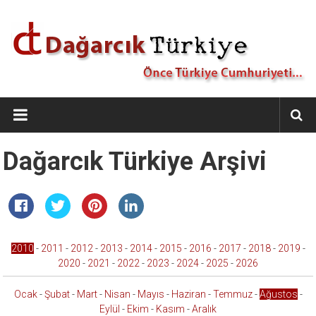
İçeriğe
geç
Dağarcık
Türkiye
Önce
Dağarcık Türkiye Arşivi
Türkiye
Cumhuriyeti…
2010
-
2011
-
2012
-
2013
-
2014
-
2015
-
2016
-
2017
-
2018
-
2019
-
2020
-
2021
-
2022
-
2023
-
2024
-
2025
-
2026
Ocak
-
Şubat
-
Mart
-
Nisan
-
Mayıs
-
Haziran
-
Temmuz
-
Ağustos
-
Eylül
-
Ekim
-
Kasım
-
Aralık