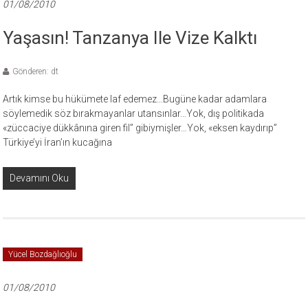
01/08/2010
Yaşasın! Tanzanya Ile Vize Kalktı
Gönderen: dt
Artık kimse bu hükümete laf edemez…Bugüne kadar adamlara
söylemedik söz bırakmayanlar utansınlar…Yok, dış politikada
«züccaciye dükkânına giren fil” gibiymişler…Yok, «eksen kaydırıp”
Türkiye’yi İran’ın kucağına
Devamını Oku
Yücel Bozdağlıoğlu
01/08/2010